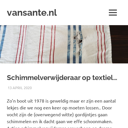
Ga
naar
vansante.nl
MENU
de
Zeilen
inhoud
zal
je
hobby
maar
zijn
;-)
Schimmelverwijderaar op textiel…
13 APRIL 2020
JACOB
KLUSSEN
Zo’n boot uit 1978 is geweldig maar er zijn een aantal
lekjes die we nog een keer op moeten lossen.. Door
vocht zijn de (overwegend witte) gordijntjes gaan
schimmelen en ik dacht gaan we effe schoonmaken.
Action schimmelverwijderaar eroverheen en daarna