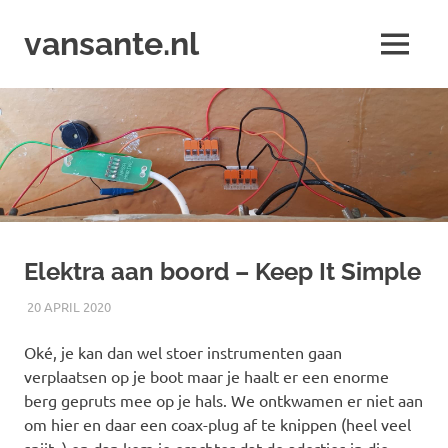
Ga
naar
vansante.nl
MENU
de
Zeilen
inhoud
zal
je
hobby
maar
zijn
;-)
Elektra aan boord – Keep It Simple
20 APRIL 2020
JACOB
KLUSSEN
Oké, je kan dan wel stoer instrumenten gaan
verplaatsen op je boot maar je haalt er een enorme
berg gepruts mee op je hals. We ontkwamen er niet aan
om hier en daar een coax-plug af te knippen (heel veel
spijt..) en dan kom je erachter dat de adertjes in die