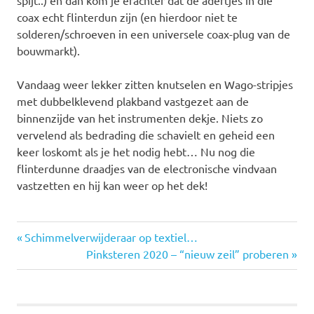
coax echt flinterdun zijn (en hierdoor niet te
solderen/schroeven in een universele coax-plug van de
bouwmarkt).
Vandaag weer lekker zitten knutselen en Wago-stripjes
met dubbelklevend plakband vastgezet aan de
binnenzijde van het instrumenten dekje. Niets zo
vervelend als bedrading die schavielt en geheid een
keer loskomt als je het nodig hebt… Nu nog die
flinterdunne draadjes van de electronische vindvaan
vastzetten en hij kan weer op het dek!
Vorige
Bericht
Schimmelverwijderaar op textiel…
bericht:
Volgende
Pinksteren 2020 – “nieuw zeil” proberen
navigatie
bericht: