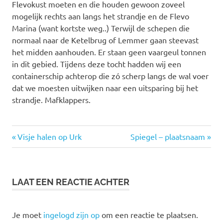
Flevokust moeten en die houden gewoon zoveel
mogelijk rechts aan langs het strandje en de Flevo
Marina (want kortste weg..) Terwijl de schepen die
normaal naar de Ketelbrug of Lemmer gaan steevast
het midden aanhouden. Er staan geen vaargeul tonnen
in dit gebied. Tijdens deze tocht hadden wij een
containerschip achterop die zó scherp langs de wal voer
dat we moesten uitwijken naar een uitsparing bij het
strandje. Mafklappers.
Vorige
Volgende
Bericht
Visje halen op Urk
Spiegel – plaatsnaam
bericht:
bericht:
navigatie
LAAT EEN REACTIE ACHTER
Je moet
ingelogd zijn op
om een reactie te plaatsen.