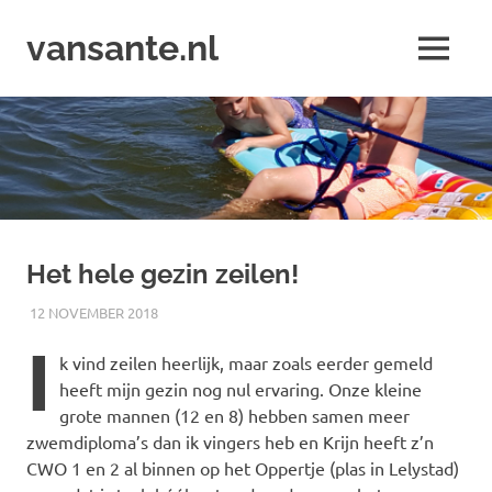
Ga
naar
vansante.nl
MENU
de
Zeilen
inhoud
zal
je
hobby
maar
zijn
;-)
Het hele gezin zeilen!
12 NOVEMBER 2018
JACOB
TRIPS
I
k vind zeilen heerlijk, maar zoals eerder gemeld
heeft mijn gezin nog nul ervaring. Onze kleine
grote mannen (12 en 8) hebben samen meer
zwemdiploma’s dan ik vingers heb en Krijn heeft z’n
CWO 1 en 2 al binnen op het Oppertje (plas in Lelystad)