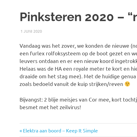
Pinksteren 2020 – “
1 JUNI 2020
JACOB
TRIPS
Vandaag was het zover, we konden de nieuwe (no
een furlex rolfoksysteem op de boot gezet en w
leuvers ontdaan en er een nieuw koord ingetrokk
Helaas was de HA een royale meter te kort en hie
draaide om het stag mee). Met de huidige genua
zoals bedoeld vanuit de kuip strijken/reven
Bijvangst: 2 blije meisjes van Cor mee, kort toch
besmet met het zeilvirus!
Vorige
Bericht
Elektra aan boord – Keep It Simple